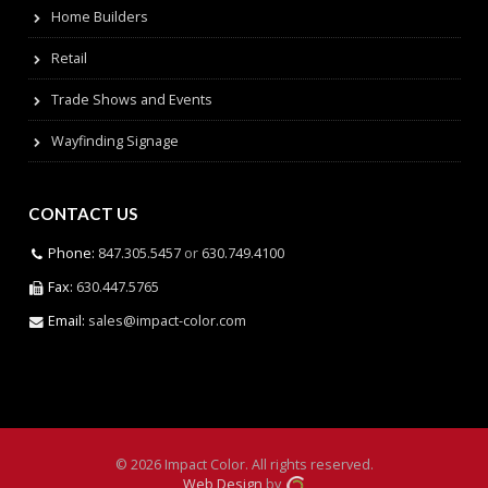
Home Builders
Retail
Trade Shows and Events
Wayfinding Signage
CONTACT US
Phone:
847.305.5457
or
630.749.4100
Fax:
630.447.5765
Email:
sales@impact-color.com
© 2026 Impact Color. All rights reserved.
Web Design
by