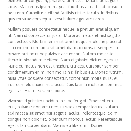
eleifend at congue in, pharetra at metus. Mauris ac sagittis
lacus. Maecenas ipsum magna, faucibus a mattis at, posuere
nec urna. Curabitur eleifend facilisis nisi et iaculis. In finibus
quis mi vitae consequat. Vestibulum eget arcu eros.
Nullam posuere consectetur neque, a pretium erat aliquam
ut. Nam id consectetur justo. Morbi ac metus et nisl sagittis
consectetur. Morbi in enim sit amet neque molestie placerat.
Ut condimentum urna sit amet diam accumsan semper. In
ornare orci ac nunc pulvinar accumsan. Nullam molestie
libero in bibendum eleifend. Nam dignissim dictum egestas.
Nunc eu metus non est tincidunt ultrices. Curabitur semper
condimentum enim, non mollis nisi finibus eu. Donec rutrum,
nulla vitae posuere consectetur, tortor nibh mollis nulla, eu
interdum elit sapien nec lacus. Duis lacinia molestie sem nec
egestas. Etiam eu varius purus.
Vivamus dignissim tincidunt nisi ac feugiat. Praesent erat
erat, pulvinar non arcu nec, ultricies semper lectus. Nullam
sed massa sit amet nisi sagittis iaculis. Pellentesque leo mi,
congue non dolor et, bibendum rhoncus lectus. Pellentesque
eget ullamcorper diam. Mauris eu libero mi. Donec