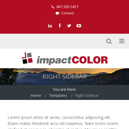
847.305.5457
Contact
RIGHT SIDEBAR
You are here:
Home
Templates
Right Sidebar
Lorem ipsum dolor sit amet, consectetur adipiscing elit.
Etiam mattis hendrerit arcu vel maximus. Nam lorem lorem,