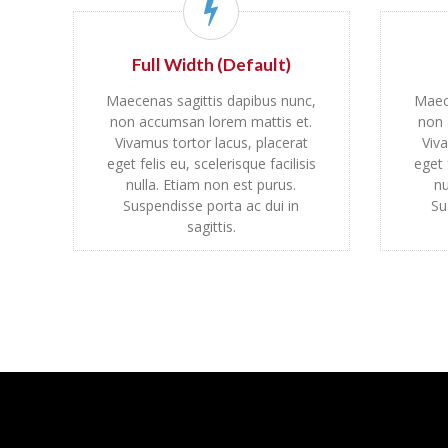
Full Width (Default)
Maecenas sagittis dapibus nunc,
Maece
non accumsan lorem mattis et.
non 
Vivamus tortor lacus, placerat
Viva
eget felis eu, scelerisque facilisis
eget 
nulla. Etiam non est purus.
nu
Suspendisse porta ac dui in
Su
sagittis.