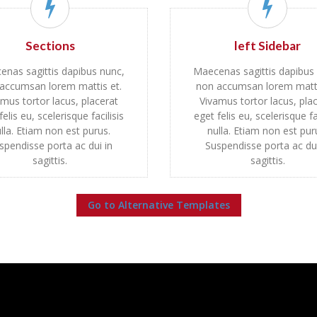
Sections
left Sidebar
nas sagittis dapibus nunc,
Maecenas sagittis dapibus
accumsan lorem mattis et.
non accumsan lorem matti
mus tortor lacus, placerat
Vivamus tortor lacus, pla
felis eu, scelerisque facilisis
eget felis eu, scelerisque fac
lla. Etiam non est purus.
nulla. Etiam non est pur
spendisse porta ac dui in
Suspendisse porta ac dui
sagittis.
sagittis.
Go to Alternative Templates