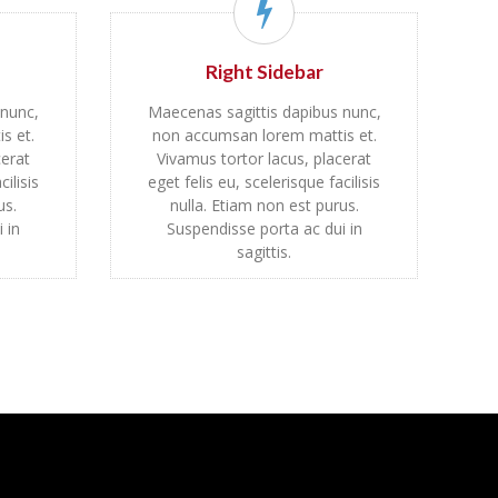
Right Sidebar
 nunc,
Maecenas sagittis dapibus nunc,
s et.
non accumsan lorem mattis et.
cerat
Vivamus tortor lacus, placerat
ilisis
eget felis eu, scelerisque facilisis
us.
nulla. Etiam non est purus.
 in
Suspendisse porta ac dui in
sagittis.