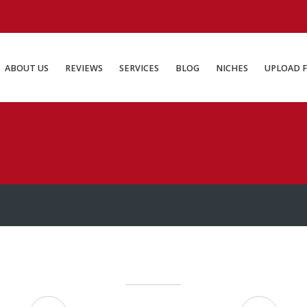
ABOUT US
REVIEWS
SERVICES
BLOG
NICHES
UP
ABOUT US
REVIEWS
SERVICES
BLOG
NICHES
UPLOAD F